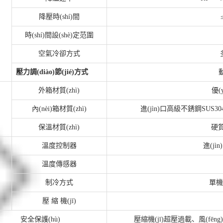
降壓時(shí)間
時(shí)間設(shè)定范圍
空氣冷卻方式
壓力調(diào)節(jié)方式
動
外箱材質(zhì)
優(
內(nèi)箱材質(zhì)
進(jìn)口高級不銹鋼SUS3
保溫材質(zhì)
硬質
溫度控制器
進(jì
溫度傳感器
制冷方式
單機(
壓 縮 機(jī)
安全保護(hù)
壓縮機(jī)超壓過載、風(fēng