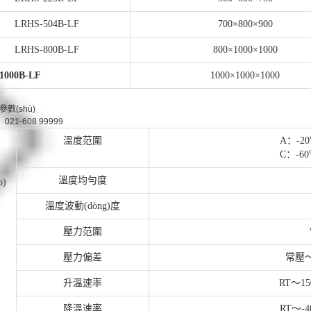
LRHS-504B-LF
700×800×900
LRHS-800B-LF
800×1000×1000
1000B-LF
1000×1000×1000
參數(shù)
21-608 99999
溫度范圍
A：-2
C：-6
溫度均勻度
o)
溫度波動(dòng)度
壓力范圍
壓力偏差
常壓～
升溫速率
RT～1
降溫速率
RT～-