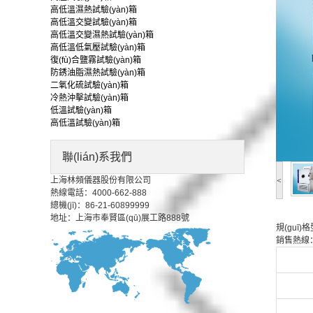
高低溫濕熱試驗(yàn)箱
高低溫交變試驗(yàn)箱
高低溫交變濕熱試驗(yàn)箱
高低溫低氣壓試驗(yàn)箱
復(fù)合鹽霧試驗(yàn)箱
防銹油脂濕熱試驗(yàn)箱
二氧化硫試驗(yàn)箱
冷熱沖擊試驗(yàn)箱
低溫試驗(yàn)箱
高低溫試驗(yàn)箱
聯(lián)系我們
上海林頻儀器股份有限公司
<
熱線電話：4000-662-888
總機(jī)：86-21-60899999
地址：上海市奉賢區(qū)展工路888號
規(guī)
銷售熱線：0