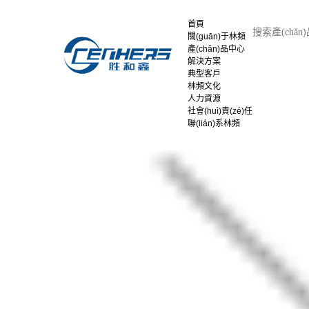
首頁
關(guān)于林頻
產(chǎn)品中心
解決方案
典型客戶
林頻文化
人力資源
社會(huì)責(zé)任
聯(lián)系林頻