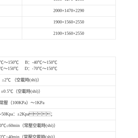
2000×1470×2290
1900×1560×2550
2100×1560×2550
0℃～150℃ B：-40℃～150℃
0℃～150℃ D：-70℃～150℃
≤2℃ （空載時(shí)）
±0.5℃（空載時(shí)）
常壓（100KPa）～1KPa
50Kpa：±2Kpa；
50℃≤60min（常壓空載時(shí)）
40℃≤40min（常壓空載時(shí)）