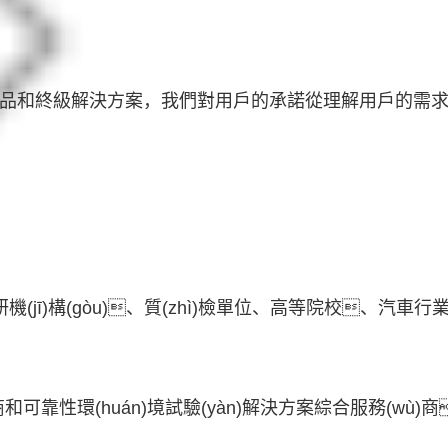
hǎn)品和終級解決方案，我們對用戶的承諾從理解用戶的需
研機(jī)構(gòu)、質(zhì)檢單位、高等院校、汽車行
備制造商和可靠性環(huán)境試驗(yàn)解決方案綜合服務(wù