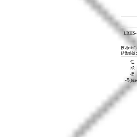
LRHS-
技術(shù)
銷售熱線：0
性
能
指
標(biā