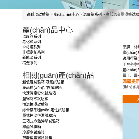
高低溫試驗箱
>
產(chǎn)品中心
>
溫度箱系列
> 高低溫交變濕熱試
產(chǎn)品中心
溫度箱系列
老化箱系列
IP防護系列
品牌：
林頻
非標定制系列
產(chǎn
新能源系列
適用行業(
精選系列
工
產(chǎn
相關(guān)產(chǎn)品
電工、電子
溫馨提
超低溫試驗箱|液氮試驗箱
(lián
藥品穩(wěn)定性試驗箱
快速溫度變化試驗箱
鹽霧腐蝕試驗箱
恒溫恒濕試驗箱
綜合藥品穩(wěn)定性試驗箱
臺式恒溫恒濕試驗箱
三箱式冷熱沖擊試驗箱
霉菌試驗箱
冷凝水試驗箱
智能型鹽霧試驗箱