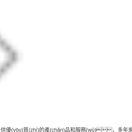
ōu)質(zhì)的產(chǎn)品和服務(wù)，