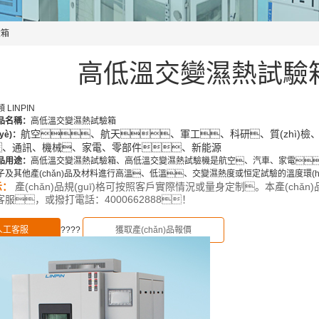
驗箱
高低溫交變濕熱試驗
 LINPIN
)品名稱：
高低溫交變濕熱試驗箱
航空、航天、軍工、科研、質(zhì)
yè)：
、通訊、機械、家電、零部件、新能源
)品用途：
高低溫交變濕熱試驗箱、高低溫交變濕熱試驗機是航空、汽車、家電、
及其他產(chǎn)品及材料進行高溫、低溫、交變濕熱度或恒定試驗的溫度環(hu
示：
產(chǎn)品規(guī)格可按照客戶實際情況或量身定制。本產(c
)系客服，或撥打電話：4000662888！
人工客服
????
獲取產(chǎn)品報價