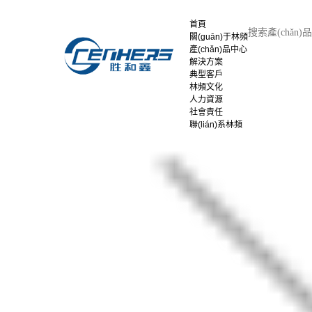
首頁
關(guān)于林頻
產(chǎn)品中心
解決方案
典型客戶
林頻文化
人力資源
社會責任
聯(lián)系林頻