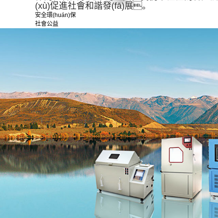
(xù)促進社會和諧發(fā)展。
安全環(huán)保
社會公益