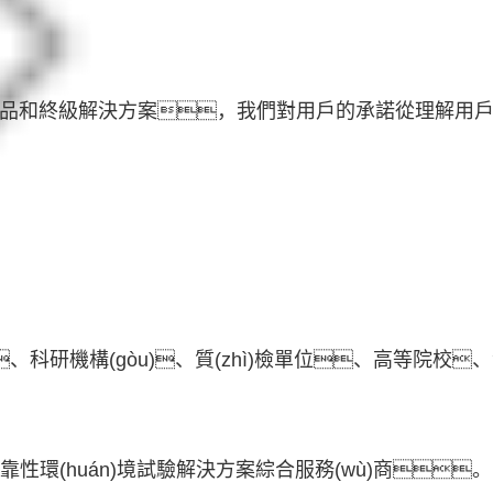
chǎn)品和終級解決方案，我們對用戶的承諾從理解
、科研機構(gòu)、質(zhì)檢單位、高等院
商和可靠性環(huán)境試驗解決方案綜合服務(wù)商。