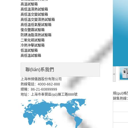
高溫試驗箱
高低溫濕熱試驗箱
高低溫交變試驗箱
高低溫交變濕熱試驗箱
高低溫低氣壓試驗箱
復合鹽霧試驗箱
防銹油脂濕熱試驗箱
二氧化硫試驗箱
冷熱沖擊試驗箱
低溫試驗箱
高低溫試驗箱
聯(lián)系我們
<
上海林頻儀器股份有限公司
熱線電話：4000-662-888
總機：86-21-60899999
規(guī)
地址：上海市奉賢區(qū)展工路888號
銷售熱線：0