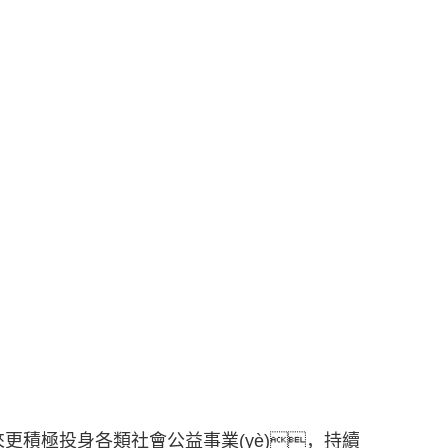
多年來更積極投身各類社會公益事業(yè)，持續