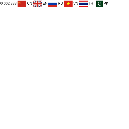
00 662 888
CN
EN
RU
VN
TH
PK