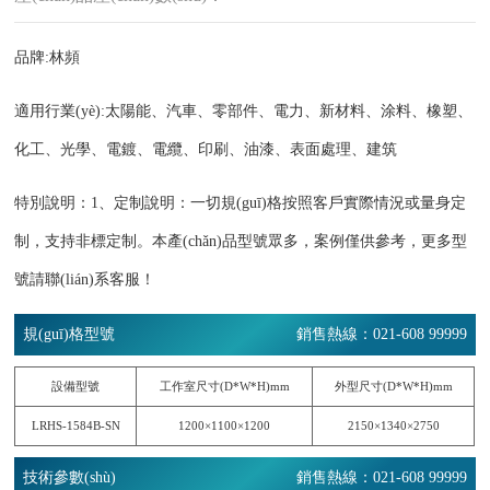
品牌:林頻
適用行業(yè):太陽能、汽車、零部件、電力、新材料、涂料、橡塑、
化工、光學、電鍍、電纜、印刷、油漆、表面處理、建筑
特別說明：1、定制說明：一切規(guī)格按照客戶實際情況或量身定
制，支持非標定制。本產(chǎn)品型號眾多，案例僅供參考，更多型
號請聯(lián)系客服！
規(guī)格型號
銷售熱線：021-608 99999
設備型號
工作室尺寸(D*W*H)mm
外型尺寸(D*W*H)mm
LRHS-1584B-SN
1200×1100×1200
2150×1340×2750
技術參數(shù)
銷售熱線：021-608 99999