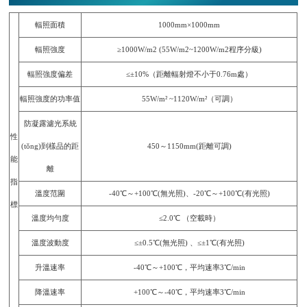
輻照面積
1000mm×1000mm
輻照強度
≥1000W/m2 (55W/m2~1200W/m2程序分級)
輻照強度偏差
≤±10%（距離輻射燈不小于0.76m處）
輻照強度的功率值
55W/m² ~1120W/m²（可調）
防凝露濾光系統
性
(tǒng)到樣品的距
450～1150mm(距離可調)
能
離
指
溫度范圍
-40℃～+100℃(無光照)、-20℃～+100℃(有光照)
標
溫度均勻度
≤2.0℃ （空載時）
溫度波動度
≤±0.5℃(無光照) 、≤±1℃(有光照)
升溫速率
-40℃～+100℃，平均速率3℃/min
降溫速率
+100℃～-40℃，平均速率3℃/min