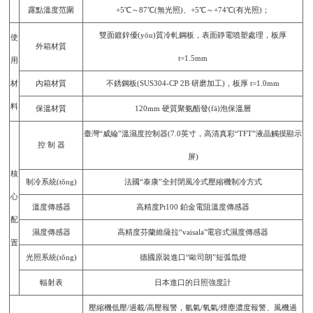
露點溫度范圍
+5℃～87℃(無光照)、+5℃～+74℃(有光照)；
雙面鍍鋅優(yōu)質冷軋鋼板，表面靜電噴塑處理，板厚
使
外箱材質
t=1.5mm
用
材
內箱材質
不銹鋼板(SUS304-CP 2B 研磨加工)，板厚 t=1.0mm
料
保溫材質
120mm 硬質聚氨酯發(fā)泡保溫層
臺灣“威綸”溫濕度控制器(7.0英寸，高清真彩“TFT”液晶觸摸顯示
控 制 器
屏)
核
制冷系統(tǒng)
法國“泰康”全封閉風冷式壓縮機制冷方式
心
溫度傳感器
高精度Pt100 鉑金電阻溫度傳感器
配
濕度傳感器
高精度芬蘭維薩拉“vaisala"電容式濕度傳感器
置
光照系統(tǒng)
德國原裝進口“歐司朗”短弧氙燈
輻射表
日本進口的日照強度計
壓縮機低壓/過載/高壓報警，氫氣/氧氣/煙塵濃度報警、風機過