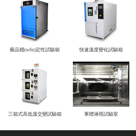
藥品穩(wěn)定性試驗箱
快速溫度變化試驗箱
三箱式高低溫交變試驗箱
軍標淋雨試驗室